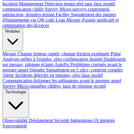
Incident Management
Détection temps réel sans faux positif,
communication ciblée
Survey
Micro-surveys contextuels,
satisfaction, données terrain
Facility
Signalement des pannes
d'équipements via QR code
Lean
Mesure d'usage applicatif et
optimisation des licences
Modules
Mesure
Chaque lenteur captée, chaque friction expliquée
Pulse
Analyses prêtes à l'emploi, zéro configuration
Insight
Dashboards
sur mesure, pilotage éclairé
Autofix
Problèmes corrigés avant le
premier appel
Signaler
Signalement en 5 clics, contexte complet
Alerte
Incidents détectés en minutes, zéro faux positif
Communication
Informez les utilisateurs avant le premier appel
Survey
Micro-enquêtes ciblées, taux de réponse record
Technologie
Observabilité
Déploiement
Sécurité
Intégrations
IA intégrée
Souveraineté