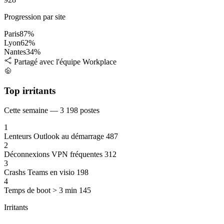
Progression par site
Paris
87%
Lyon
62%
Nantes
34%
Partagé avec l'équipe Workplace
Top irritants
Cette semaine — 3 198 postes
1
Lenteurs Outlook au démarrage
487
2
Déconnexions VPN fréquentes
312
3
Crashs Teams en visio
198
4
Temps de boot > 3 min
145
Irritants