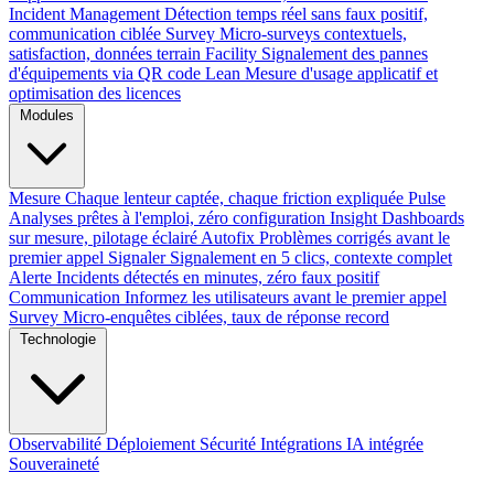
Incident Management
Détection temps réel sans faux positif,
communication ciblée
Survey
Micro-surveys contextuels,
satisfaction, données terrain
Facility
Signalement des pannes
d'équipements via QR code
Lean
Mesure d'usage applicatif et
optimisation des licences
Modules
Mesure
Chaque lenteur captée, chaque friction expliquée
Pulse
Analyses prêtes à l'emploi, zéro configuration
Insight
Dashboards
sur mesure, pilotage éclairé
Autofix
Problèmes corrigés avant le
premier appel
Signaler
Signalement en 5 clics, contexte complet
Alerte
Incidents détectés en minutes, zéro faux positif
Communication
Informez les utilisateurs avant le premier appel
Survey
Micro-enquêtes ciblées, taux de réponse record
Technologie
Observabilité
Déploiement
Sécurité
Intégrations
IA intégrée
Souveraineté