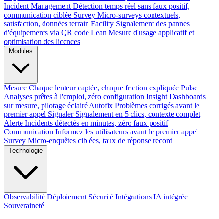
Incident Management
Détection temps réel sans faux positif,
communication ciblée
Survey
Micro-surveys contextuels,
satisfaction, données terrain
Facility
Signalement des pannes
d'équipements via QR code
Lean
Mesure d'usage applicatif et
optimisation des licences
Modules
Mesure
Chaque lenteur captée, chaque friction expliquée
Pulse
Analyses prêtes à l'emploi, zéro configuration
Insight
Dashboards
sur mesure, pilotage éclairé
Autofix
Problèmes corrigés avant le
premier appel
Signaler
Signalement en 5 clics, contexte complet
Alerte
Incidents détectés en minutes, zéro faux positif
Communication
Informez les utilisateurs avant le premier appel
Survey
Micro-enquêtes ciblées, taux de réponse record
Technologie
Observabilité
Déploiement
Sécurité
Intégrations
IA intégrée
Souveraineté